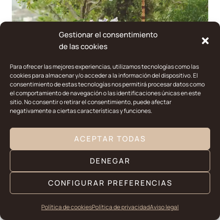
Gestionar el consentimiento
de las cookies
Para ofrecer las mejores experiencias, utilizamos tecnologías como las
cookies para almacenar y/o acceder a la información del dispositivo. El
consentimiento de estas tecnologías nos permitirá procesar datos como
el comportamiento de navegación o las identificaciones únicas en este
sitio. No consentir o retirar el consentimiento, puede afectar
negativamente a ciertas características y funciones.
ACEPTAR TODAS
DENEGAR
1
CONFIGURAR PREFERENCIAS
¿Necesitas ayuda?
Política de cookies
Política de privacidad
Aviso legal